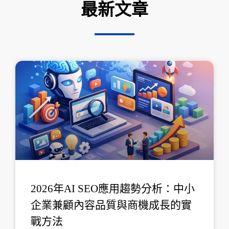
最新文章
頁
頁
頁
頁
頁
面
面
面
面
面
2026年AI SEO應用趨勢分析：中小
企業兼顧內容品質與商機成長的實
戰方法