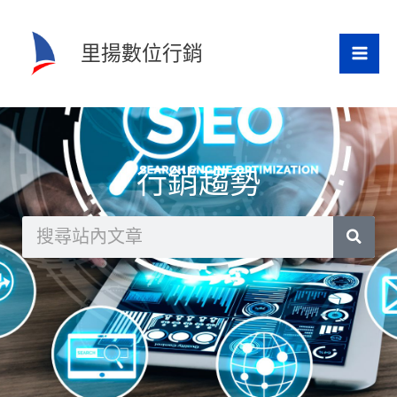
跳
至
里揚數位行銷
主
要
內
容
行銷趨勢
搜
尋