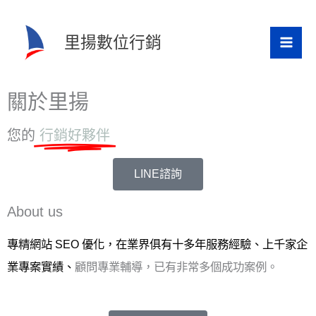
跳
至
里揚數位行銷
主
要
關於里揚
內
容
您的
行銷好夥伴
LINE諮詢
About us
專精網站 SEO 優化，在業界俱有
十多年服務經驗、上千家企
業專案實績、
顧問專業輔導，已有非常多個成功案例。