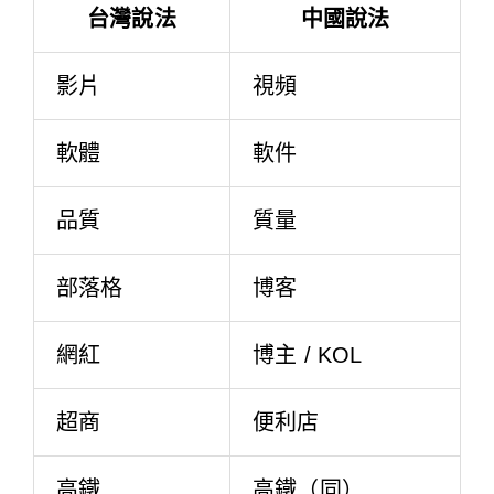
台灣說法
中國說法
影片
視頻
軟體
軟件
品質
質量
部落格
博客
網紅
博主 / KOL
超商
便利店
高鐵
高鐵（同）