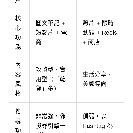
戶
核
圖文筆記 +
照片 + 限時
心
短影片 + 電
動態 + Reels
功
商
+ 商店
能
內
攻略型、實
容
生活分享、
用型（「乾
風
美感導向
貨」多）
格
搜
非常強，像
偏弱，以
尋
搜尋引擎一
Hashtag 為
功