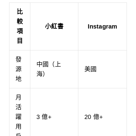
比
較
小紅書
Instagram
項
目
發
中國（上
源
美國
海）
地
月
活
躍
3 億+
20 億+
用