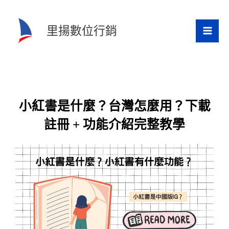
跳
至
里揚數位行銷
主
要
內
容
小紅書是什麼？台灣怎麼用？下載
註冊 + 功能介紹完整教學