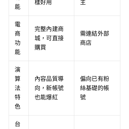
樣好用
主
能
電
完整內建商
商
需連結外部
城，可直接
功
商店
購買
能
演
算
內容品質導
偏向已有粉
法
向，新帳號
絲基礎的帳
特
也能爆紅
號
色
台