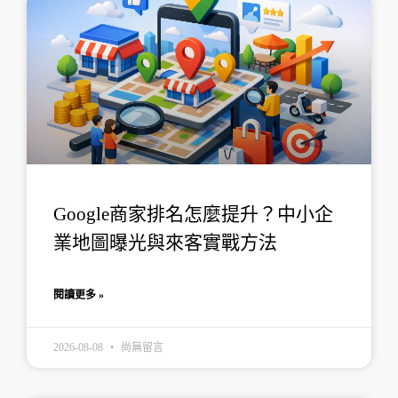
頁
頁
頁
頁
頁
面
面
面
面
面
Google商家排名怎麼提升？中小企
業地圖曝光與來客實戰方法
閱讀更多 »
2026-08-08
尚無留言