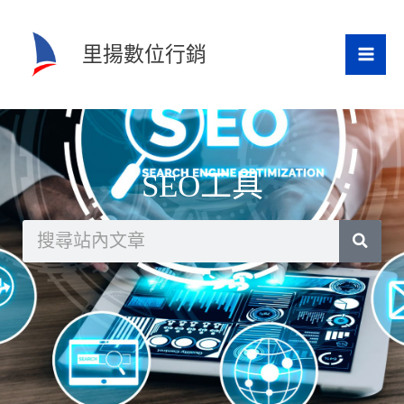
跳
至
里揚數位行銷
主
要
內
容
SEO工具
搜
尋