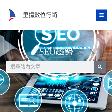
跳
至
里揚數位行銷
主
要
內
容
SEO趨勢
搜
尋