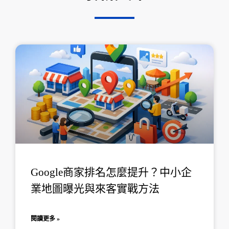
頁
頁
頁
頁
頁
面
面
面
面
面
Google商家排名怎麼提升？中小企
業地圖曝光與來客實戰方法
閱讀更多 »