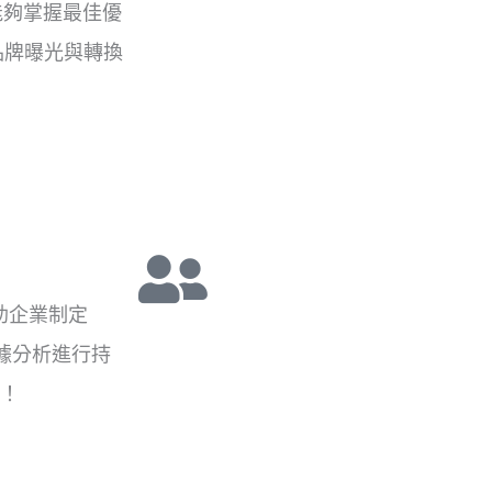
能夠掌握最佳優
品牌曝光與轉換
助企業制定
據分析進行持
勢！