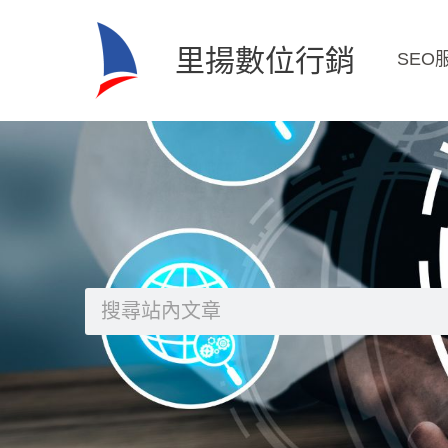
跳
至
里揚數位行銷
SEO
主
要
內
容
搜
尋