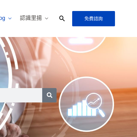
og
認識里揚
免費諮詢
搜
尋