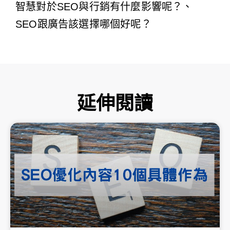
智慧對於SEO與行銷有什麼影響呢？
、
SEO跟廣告該選擇哪個好呢？
延伸閱讀
頁
頁
頁
頁
頁
面
面
面
面
面