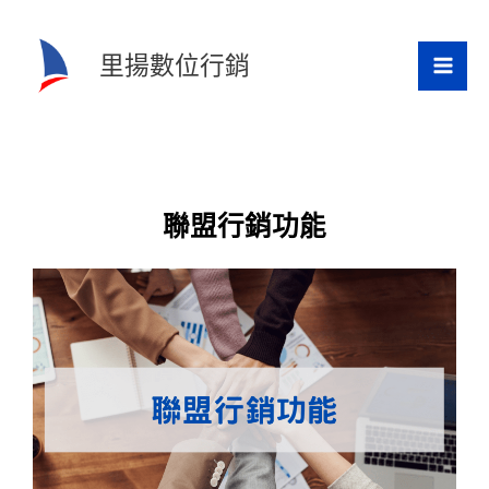
跳
至
里揚數位行銷
主
要
內
容
聯盟行銷功能