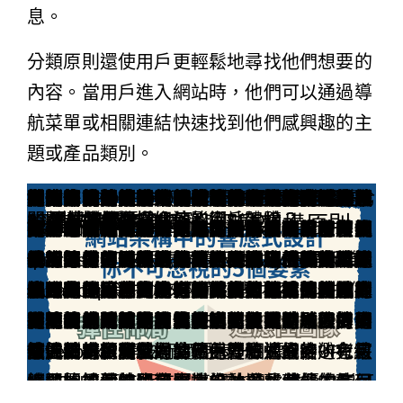
息。
分類原則還使用戶更輕鬆地尋找他們想要的
內容。當用戶進入網站時，他們可以通過導
航菜單或相關連結快速找到他們感興趣的主
題或產品類別。
在設計優秀的網站時，網站架構和導航系統
網站架構的層次設計是指按照一定的邏輯和
導航系統是網站中用戶用來尋找和訪問不同
通過適當的層次設計和直觀的導航系統，您
填單諮詢
在現代網絡環境中，網站的架構佈局是至關
網站架構對SEO非常重要。搜索引擎爬行和
以下是網站架構對SEO的影響：
1. 頁面索引性：良好的網站架構可以通過清
2. 網站速度和效能：良好的網站架構可以幫
在內容行銷中，網站架構的重要性同樣不可
以下是網站架構對內容行銷的影響：
總而言之，網站架構對於提高用戶體驗、優
響應式設計是現代網站架構中不可或缺的一
彈性佈局是指使用相對單位（如百分比）而
在響應式設計中，圖像也需要適應各種屏幕
導航是網站架構中的關鍵元素，它需要在不
對於小屏幕設備，網站上的某些內容可能顯
響應式設計需要在不同設備上進行測試，以
網站架構的響應式設計要點是提升用戶體驗
填單諮詢
如同任何一個網站架構的基本原則，可擴展
有一些重要的原則可以幫助我們創建可擴展
其次，我們應該使用模塊化的設計來構建網
另外，我們應該考慮到不同設備和平臺的差
在創建動態網站架構的過程中，我們還應該
總而言之，良好的網站架構是一個關鍵的策
謝謝您的閱讀，希望此篇文章對您有所啟
在選擇合適的網站架構時，有幾個關鍵因素
網站架構對SEO（搜索引擎優化）非常重
網站的用戶體驗（UX）是一個關鍵因素，
填單諮詢
延伸閱讀：
行銷好夥伴成功案例 – 台中東京小野醫美診
長期經營網站SEO內容，如何挑選值得優化
技術性SEO是什麼？技術性SEO與內容
、
、
分類和子分類：將相關的內容分為不同
導航菜單：導航菜單應該清楚地展示網
頁面層級：網站的每個頁面應該處於適
可見性：導航菜單應該在頁面的頂部或
命名和標籤：導航菜單上的每個鏈接都
搜尋功能：在導航系統中提供一個搜索
內容結構和組織：良好的網站架構可以
內部連結和導航：良好的網站架構可以
1. 使用清晰的層次設計
2. 提供直觀的導航系統
SEO優化
內容行銷
1. 彈性佈局
2. 適應性圖像
3. 彈性導航
4. 隱藏不必要的內容
5. 測試和優化
問題：如何選擇合適的網站架構？
問題：網站架構如何影響SEO？
問題：如何提升網站的用戶體驗？
網站架構對SEO與內容行銷的影響
網站架構的響應式設計要點
創建可擴展的動態網站架構原則
網站架構結論
是其中最關鍵的部分之一。一個良好的網站
結構將網站內容分層次地組織起來。這種設
頁面的重要組件。直觀的導航系統能夠幫助
可以為用戶提供一個優質的瀏覽體驗，同時
重要的一個因素。一個優秀的網站架構不僅
索引網頁時，將考慮網站的結構和內部連結
晰的層次設計來幫助搜索引擎爬行和索引網
助您優化網站的速度和效能。適當的分類和
忽視。良好的網站架構可以幫助您更好地組
化SEO和增強內容行銷非常重要。通過遵循
部分。隨著越來越多的人使用不同尺寸和類
不是絕對單位（如像素）來設置元素的尺
大小。使用CSS媒體查詢（media
同屏幕尺寸下提供一致的使用方式。在響應
得不必要或佔用空間。在響應式設計中，我
確保網站能夠正常運行和顯示。測試可以包
的關鍵策略之一。通過適應不同屏幕尺寸、
性是一個不可忽視的關鍵因素。這意味著網
的動態網站架構。首先，我們需要設計一個
站。這意味著將網站拆分成多個獨立的模塊
異，並為之做好準備。當今的網絡用戶使用
考慮到網站性能的問題。快速載入時間是提
略，可以提升用戶體驗，提高網站的可用性
發，並能將所學運用到您的網站開發工作
需要考慮。首先，要確定網站的目標和用戶
要。良好的網站架構可以幫助搜索引擎輕鬆
直接影響訪問者對網站的印象和體驗。在提
所
更新的文章?
SEO如何搭配提升網站流量？
類和子分類，可以使用戶更容易找到所
主要分類和子分類。可以使用下拉菜單
層級中，並具有明確的階層結構。高層
的位置，以便用戶能夠立即找到並使用
使用具有描述性的名稱和標籤，使用戶
使用戶可以快速搜索網站內容。這對那
合理的分類和層次設計來組織和展示您
合理的內部連結和導航系統來引導訪問
架構可以提供給用戶一個直覺和愉悅的瀏覽
計可以幫助用戶快速找到所需的內容，同時
用戶快速找到所需的內容，並提供一個良好
提高網站的可尋性和可用性。請記住，網站
可以提供良好的用戶體驗，還可以對搜索引
的連接方式。良好的網站架構可以幫助搜索
站的各個頁面。同時，您可以使用內部連結
設計可以減少不必要的HTTP請求，優化圖
織和展示您的內容，從而提高內容行銷效
網站架構的最佳實踐，您可以創建一個具有
型的設備訪問網站，我們需要確保網站能夠
寸。這樣可以使網站的元素按比例調整以適
queries）可以根據屏幕尺寸載入不同大小
式設計中，導航應該能夠自動調整佈局和樣
們可以使用CSS屬性（如display:none）或
括模擬各種屏幕尺寸和瀏覽器，並檢查排
使用彈性佈局和導航、提供適應性圖像，以
站的架構必須能夠應對日益增長的內容，以
靈活的內容管理系統（CMS），使得新增、
或組件，每個模塊負責執行特定的功能或提
各種不同的設備，包括桌面電腦、手機和平
供良好用戶體驗的關鍵。我們可以使用瀏覽
和可尋性。通過遵從上述原則和最佳實踐，
中。
需求。然後，考慮網站的內容結構和分類方
地理解和索引網站的內容。合理的分類結構
升網站的用戶體驗方面，網站架構起著至關
信息。必須確保這些分類和子分類的名
疊菜單等方式，使菜單佔用的空間更小
頁面應該包含與整個網站相關的內容，
個固定在頁面頂部或滾動時保持可見的
清楚地理解鏈接的內容。避免使用模糊
經知道自己需要的特定內容的用戶非常
容。這將使訪問者更容易找到他們需要
行導覽。這將幫助您引導訪問者深入到
體驗，同時也有助於SEO優化和內容行銷。
也有助於搜索引擎爬蟲理解網站內容的結
的用戶體驗。
架構的設計和導航系統的最佳實踐是實現成
擎優化（SEO）和內容行銷產生重大影響。
引擎更好地理解和瀏覽您的網站，從而提高
將重要的頁面與其他頁面相連，從而增加這
片和資源的加載，以及減少網頁的大小。這
果。
優秀用戶體驗和良好SEO表現的網站。請記
適應各種屏幕大小，提供一致的用戶體驗。
應不同的屏幕尺寸。當用戶改變屏幕大小
的圖像。這樣可以減少頁面加載時間和數據
式，以適應手機、平板和桌面等不同設備。
JavaScript等技術來隱藏這些內容，以提供
版、圖像和互動元素等方面的效果。優化則
及隱藏不必要的內容，我們可以確保網站在
及可能的擴張需求，而不會破壞其整體結構
修改和刪除內容變得簡單和方便。這將有助
供特定的內容。這樣的結構使得我們可以輕
板電腦。因此，我們需要確保網站能夠適應
器緩存、壓縮文件、圖片優化等技術來減少
我們可以創建出具有優秀網站架構的網站，
式，以便用戶能夠輕鬆地找到所需的資訊。
和內部鏈接可以提高網站的內部連接性和頁
重要的作用。首先，設計直觀和易於使用的
有描述性和明確性。
層級的頁面應該包含更具體和詳細的內
菜單是一個不錯的選擇。
澀的語言。
用。
容，並提高他們的用戶體驗。同時，搜
網站並發現更多相關的內容。同時，這
構。
功的用戶體驗的重要因素之一。
讓我們更深入地看看這些影響。
搜索引擎排名。
些頁面的索引性。
些優化措施將有助於提高網站的速度，並通
住，好的網站架構是持續改進和優化的過
以下是幾個重要的響應式設計要點：
時，網站的佈局會自動調整，確保內容的可
流量，同時確保圖像在不同設備上顯示良
可以使用媒體查詢和CSS彈性盒子
更簡潔的用戶介面。
需要根據測試結果進行調整和改進，以提供
各種設備下都能提供優秀的用戶體驗。同
和功能。
於保持網站的動態性和活力，同時減少對開
鬆地新增或替換模塊，從而實現網站的持續
不同的屏幕尺寸和解析度，並提供一致的用
網站的載入時間。此外，我們還可以使用分
從而為用戶提供無與倫比的優質體驗。
另外，網站的導航系統也要經過精心設計，
面權重分配，有助於搜索引擎更好地理解網
導航系統，讓用戶能夠輕鬆地找到所需的資
擎也更容易理解和索引您的內容。
以增加網站的頁面覆蓋率，有助於提高
過提供更好的用戶體驗來改善SEO排名。
程，始終保持對用戶體驗和SEO的關注。
讀性和可訪問性。
好。
（flexbox）等技術實現這一目標。
最佳的用戶體驗。
時，測試和優化對於確保響應式設計的有效
發人員的依賴。
擴展和升級。
戶體驗。響應式設計是一種解決方案，它可
佈式網絡、負載均衡和內容傳遞網絡
以提供直觀和友好的使用體驗。最後，考慮
站的結構和關鍵內容。此外，適當的URL結
訊。其次，注意網站的速度和性能，避免長
引擎排名。
性至關重要。
以根據設備的屏幕大小自動調整網站的佈局
（CDN）等技術來提高網站的承載能力和可
網站的擴展性和響應式設計，以確保網站可
構和標籤使用也可以對SEO產生積極的影
時間的加載時間和閃爍的效果。此外，確保