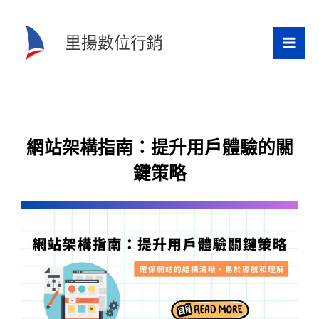
跳
至
里揚數位行銷
主
要
內
容
網站架構指南：提升用戶體驗的關
鍵策略