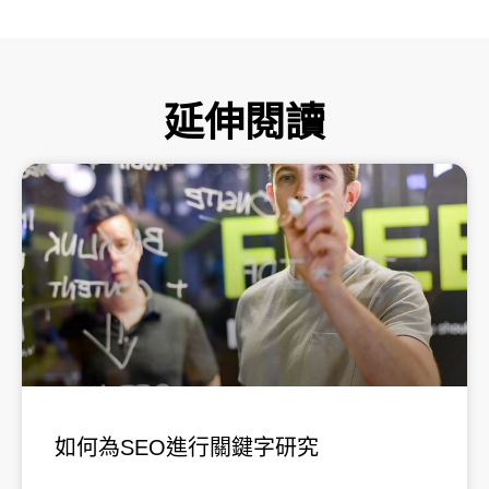
和內容。
靠性。
以適應不同的設備和屏幕尺寸。
響。因此，在網站建設過程中，需要仔細考
網站的響應式設計，以便在不同設備和屏幕
慮並優化網站的架構，以提高其在搜索引擎
尺寸下都能提供良好的體驗。最後，提供優
中的可見性和排名。
質的內容和清晰的設計，以吸引和留住用
延伸閱讀
戶。
頁
頁
頁
頁
頁
面
面
面
面
面
如何為SEO進行關鍵字研究