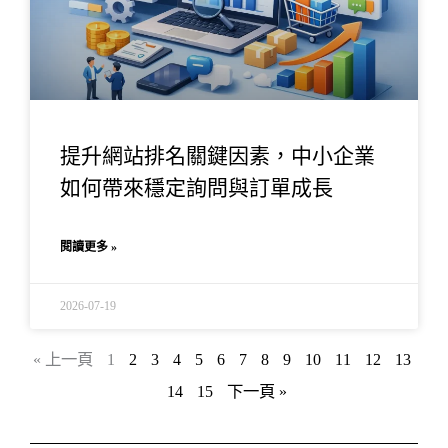
提升網站排名關鍵因素，中小企業
如何帶來穩定詢問與訂單成長
閱讀更多 »
2026-07-19
« 上一頁
1
2
3
4
5
6
7
8
9
10
11
12
13
14
15
下一頁 »