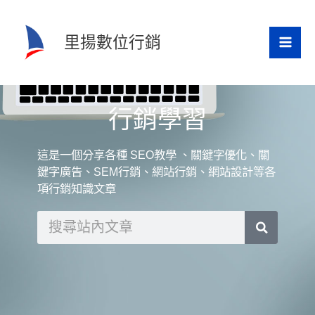
跳
至
里揚數位行銷
主
要
內
行銷學習
容
這是一個分享各種 SEO教學 、關鍵字優化、關
鍵字廣告、SEM行銷、網站行銷、網站設計等各
項行銷知識文章
搜
尋