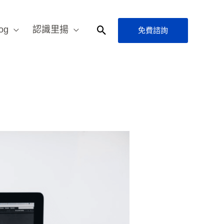
og
認識里揚
免費諮詢
搜
尋