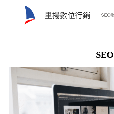
跳
至
里揚數位行銷
SEO
主
要
內
容
SE