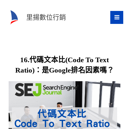
跳
至
里揚數位行銷
主
要
內
容
16.代碼文本比(Code To Text
Ratio)：是Google排名因素嗎？