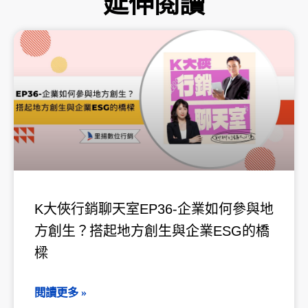
延伸閱讀
頁
頁
頁
頁
頁
面
面
面
面
面
K大俠行銷聊天室EP36-企業如何參與地
方創生？搭起地方創生與企業ESG的橋
樑
閱讀更多 »