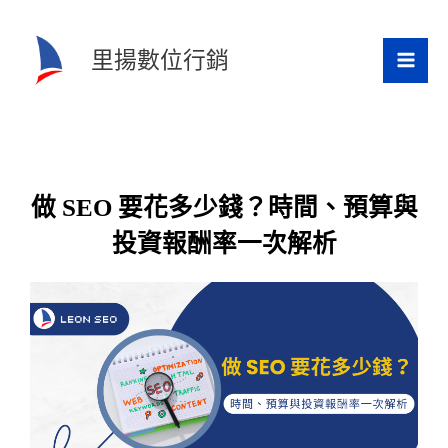
跳
至
里揚數位行銷
主
要
內
容
做 SEO 要花多少錢？時間、預算與
投資報酬率一次解析