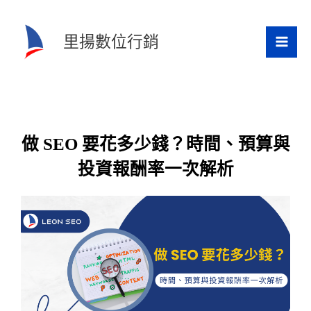
跳
至
里揚數位行銷
主
要
內
容
做 SEO 要花多少錢？時間、預算與
投資報酬率一次解析