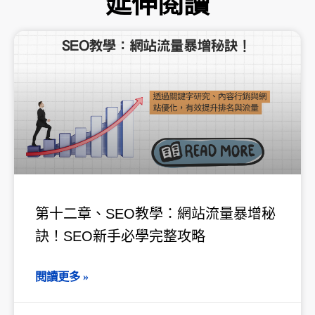
延伸閱讀
頁
頁
頁
頁
頁
面
面
面
面
面
第十二章、SEO教學：網站流量暴增秘
訣！SEO新手必學完整攻略
閱讀更多 »