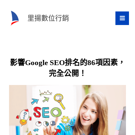
跳
至
里揚數位行銷
主
要
內
容
影響Google SEO排名的86項因素，
完全公開！