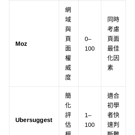
網
域
同時
與
考慮
頁
0–
頁面
Moz
面
100
最佳
權
化因
威
素
度
簡
適合
化
初學
評
1–
者快
Ubersuggest
估
100
速判
模
斷難