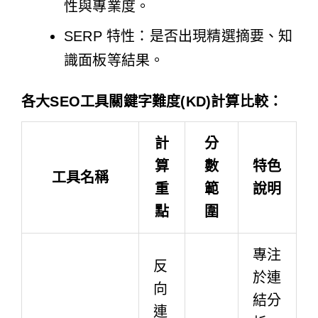
性與專業度。
SERP 特性：是否出現精選摘要、知
識面板等結果。
各大SEO工具關鍵字難度(KD)計算比較：
計
分
算
數
特色
工具名稱
重
範
說明
點
圍
專注
反
於連
向
結分
連