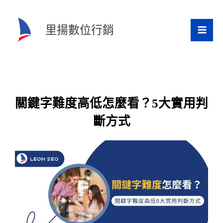
跳
至
里揚數位行銷
主
要
內
容
關鍵字難度高低怎麼看？5大實用判
斷方式