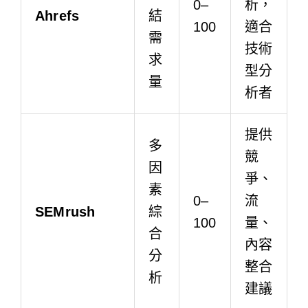
0–
析，
Ahrefs
結
100
適合
需
技術
求
型分
量
析者
提供
多
競
因
爭、
素
0–
流
SEMrush
綜
100
量、
合
內容
分
整合
析
建議