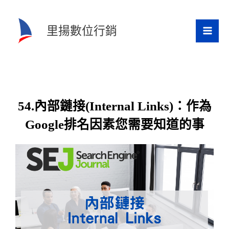
跳
至
里揚數位行銷
主
要
內
容
54.內部鏈接(Internal Links)：作為
Google排名因素您需要知道的事