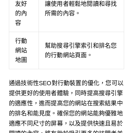
友好
讓使用者輕鬆地閱讀和尋找
的內
所需的內容。
容
行動
幫助搜尋引擎索引和排名您
網站
的行動網站頁面。
地圖
通過技術性SEO對行動裝置的優化，您可以
提供更好的使用者體驗，同時提高搜尋引擎
的適應性，進而提高您的網站在搜索結果中
的排名和能見度。確保您的網站能夠優雅地
適應不同尺寸的屏幕，以及提供快速且易於