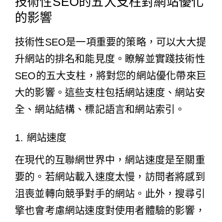
技術性SEO的五大支柱對網站優化
的影響
技術性SEO是一項重要的策略，可以大大提
升網站的排名和能見度。瞭解並實踐技術性
SEO的五大支柱，將對您的網站優化帶來巨
大的影響。這些支柱包括網站速度、網站安
全、網站結構、標記語言和網站索引。
1. 網站速度
在現代的互聯網世界中，網站速度是至關重
要的。若網站載入速度太慢，訪問者將感到
沮喪並轉向競爭對手的網站。此外，搜尋引
擎也會考慮網站速度對使用者體驗的影響，