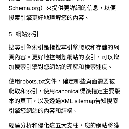
Schema.org）來提供更詳細的信息，以便
搜索引擎更好地理解您的內容。
5. 網站索引
搜尋引擎索引是指搜尋引擎爬取和存儲的網
頁內容。更好地控制您網站的索引，可以增
加搜索引擎對您網站的理解和檢索速度。
使用robots.txt文件，確定哪些頁面需要被
爬取和索引，使用canonical標籤指定主要版
本的頁面，以及透過XML sitemap告知搜索
引擎您網站的內容和結構。
經過分析和優化這五大支柱，您的網站將獲