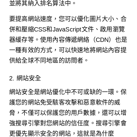
並將其納入排名算法中。
要提高網站速度，您可以優化圖片大小、合
併和壓縮CSS和JavaScript文件、啟用瀏覽
器緩存等。使用內容傳遞網絡（CDN）也是
一種有效的方式，可以快速地將網站內容提
供給全球不同地區的訪問者。
2. 網站安全
網站安全是網站優化中不可或缺的一環。保
護您的網站免受駭客攻擊和惡意軟件的威
脅，不僅可以保護您的用戶數據，還可以增
強搜尋引擎對您網站的信任度。搜尋引擎會
更優先顯示安全的網站，這就是為什麼