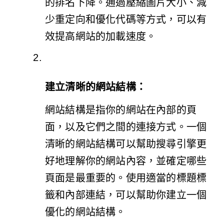
的排名下降。通過壓縮圖片大小、減
少重定向和優化代碼等方式，可以有
效提高網站的加載速度。
建立清晰的網站結構：
網站結構是指你的網站在內部的頁
面，以及它們之間的連接方式。一個
清晰的網站結構可以幫助搜尋引擎更
好地理解你的網站內容，並確定哪些
頁面是最重要的。使用適當的標題標
籤和內部連結，可以幫助你建立一個
優化的網站結構。