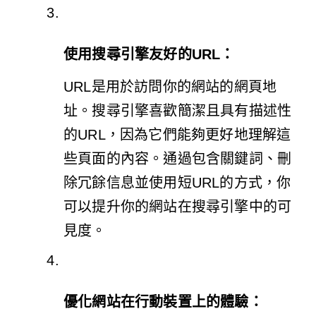
使用搜尋引擎友好的URL：
URL是用於訪問你的網站的網頁地
址。搜尋引擎喜歡簡潔且具有描述性
的URL，因為它們能夠更好地理解這
些頁面的內容。通過包含關鍵詞、刪
除冗餘信息並使用短URL的方式，你
可以提升你的網站在搜尋引擎中的可
見度。
優化網站在行動裝置上的體驗：