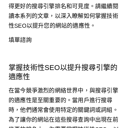
得更好的搜尋引擎排名和可見度。請繼續閱
讀本系列的文章，以深入瞭解如何掌握技術
性SEO以提升您的網站的適應性。
填單諮詢
掌握技術性SEO以提升搜尋引擎的
適應性
在當今競爭激烈的網絡世界中，與搜尋引擎
的適應性是至關重要的。當用戶進行搜尋
時，他們通常會使用特定的關鍵詞或詞組。
為了讓你的網站在這些搜尋查詢中出現在前