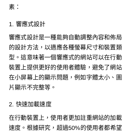
素：
1. 響應式設計
響應式設計是一種能夠自動調整內容和佈局
的設計方法，以適應各種螢幕尺寸和裝置類
型。這意味著一個響應式的網站可以在行動
裝置上提供更好的使用者體驗，避免了網站
在小屏幕上的顯示問題，例如字體太小、圖
片顯示不完整等。
2. 快速加載速度
在行動裝置上，使用者更加註重網站的加載
速度。根據研究，超過50%的使用者都希望