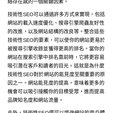
絡存在感的一個關鍵因素。
技術性SEO可以通過許多方式來實現，包括
網站的載入速度優化、搜尋引擎爬蟲友好性
的改進，以及網站結構的改良等。整合這些
技術性SEO的要素，可以使你的網站更易於
被搜尋引擎收錄並獲得更高的排名。當你的
網站在搜索引擎中排名靠前時，它將更容易
吸引潛在客戶和讀者的目光。這就是為什麼
技術性SEO對於網站的能見度至關重要的原
因之一。網站能見度的提高，意味着更多的
機會可以吸引接觸你的目標受眾，進而提高
品牌知名度和網站流量。
此外，技術性SEO還可以增強網站的用戶體