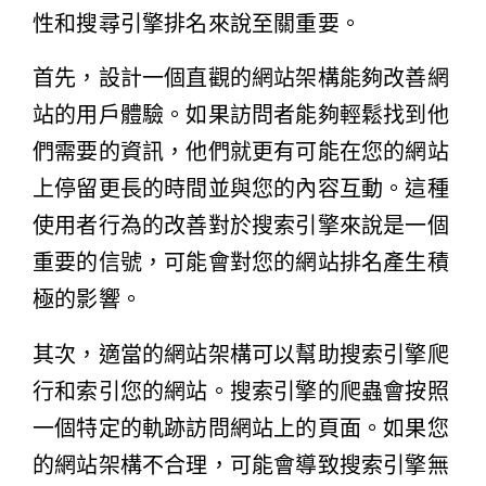
性和搜尋引擎排名來說至關重要。
首先，設計一個直觀的網站架構能夠改善網
站的用戶體驗。如果訪問者能夠輕鬆找到他
們需要的資訊，他們就更有可能在您的網站
上停留更長的時間並與您的內容互動。這種
使用者行為的改善對於搜索引擎來說是一個
重要的信號，可能會對您的網站排名產生積
極的影響。
其次，適當的網站架構可以幫助搜索引擎爬
行和索引您的網站。搜索引擎的爬蟲會按照
一個特定的軌跡訪問網站上的頁面。如果您
的網站架構不合理，可能會導致搜索引擎無