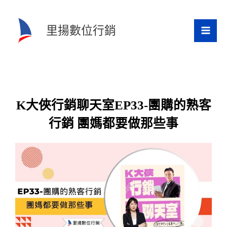
跳
至
里揚數位行銷
主
要
內
容
K大俠行銷聊天室EP33-團購的熟客
行銷 團媽都要做那些事