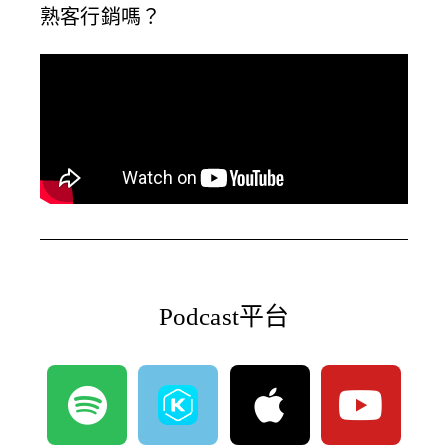
熟客行銷嗎？
Podcast平台
S
A
Y
p
p
o