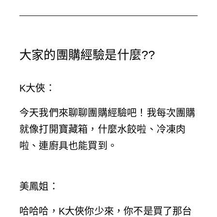
o
p
u
t
l
t
i
e
u
大家的團購經驗是什麼??
f
b
y
e
K大俠
：
今天我們來聊聊團購經驗吧！我每次團購
就像打開寶藏箱，什麼水餃啦、冷凍肉
啦、連廚具也能買到。
美鳳姐
：
哈哈哈，K大俠你少來，你不是買了那台