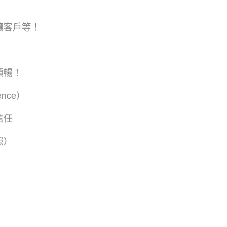
讓客戶等！
！
順暢！
ence）
信任
照）