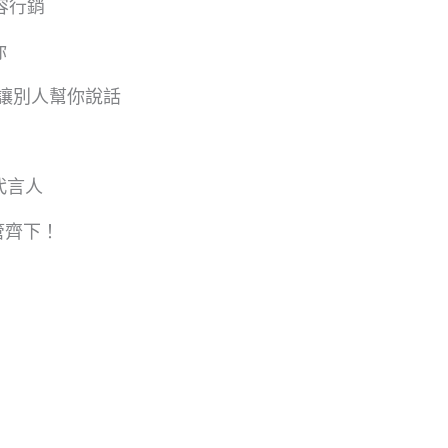
容行銷
你
——讓別人幫你說話
代言人
管齊下！