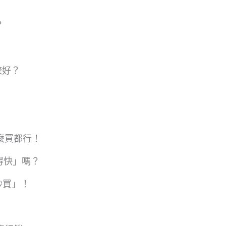
？
較好？
怎麼買都行！
得快」嗎？
秒買」！