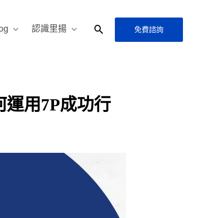
og
認識里揚
免費諮詢
搜
尋
運用7P成功行