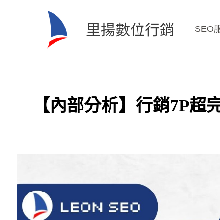
跳
至
里揚數位行銷
SEO
主
要
內
容
【內部分析】行銷7P超