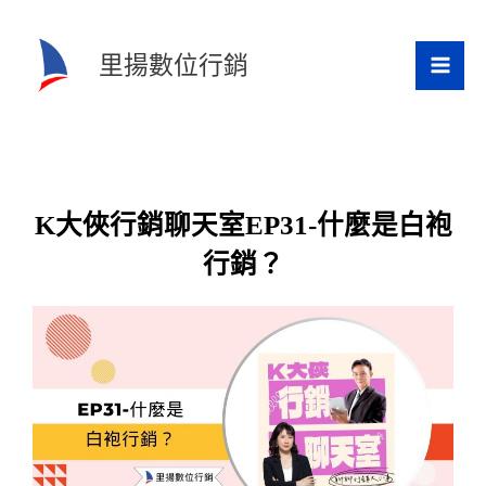
跳
至
里揚數位行銷
主
要
內
容
K大俠行銷聊天室EP31-什麼是白袍
行銷？