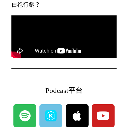
白袍行銷？
Podcast平台
S
A
Y
p
p
o