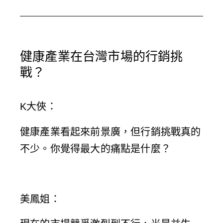
o
p
u
t
l
t
i
e
u
健康產業在台灣市場的行銷挑
f
b
戰？
y
e
K大俠
：
健康產業看起來前景廣，但行銷挑戰真的
不少。你覺得最大的痛點是什麼？
美鳳姐
：