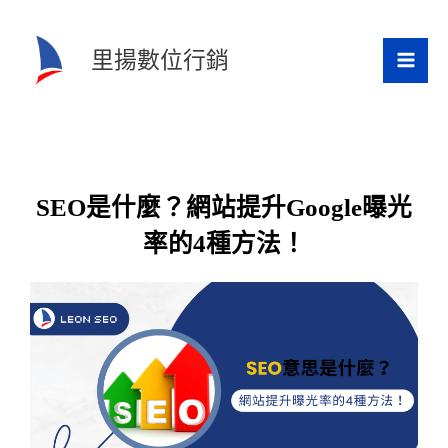
跳
至
里揚數位行銷
主
要
內
容
SEO是什麼？網站提升Google曝光
率的4種方法！