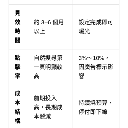
見
效
約 3–6 個月
設定完成即可
時
以上
曝光
間
點
自然搜尋第
3%～10%，
擊
一頁明顯較
因廣告標示影
率
高
響
成
前期投入
本
持續燒預算，
高，長期成
結
停付即下線
本遞減
構