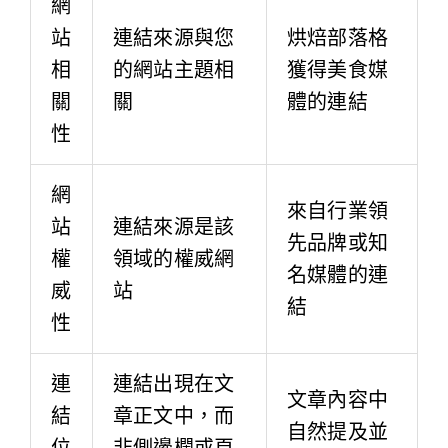
網
站
連結來源與您
烘焙部落格
相
的網站主題相
獲得美食媒
關
關
體的連結
性
網
來自行業領
站
連結來源是該
先品牌或知
權
領域的權威網
名媒體的連
威
站
結
性
連
連結出現在文
文章內容中
結
章正文中，而
自然提及並
位
非側邊欄或頁