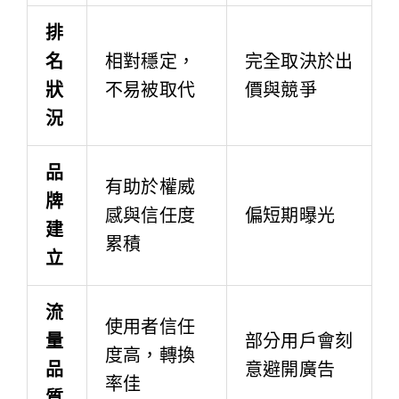
排
名
相對穩定，
完全取決於出
狀
不易被取代
價與競爭
況
品
有助於權威
牌
感與信任度
偏短期曝光
建
累積
立
流
使用者信任
量
部分用戶會刻
度高，轉換
品
意避開廣告
率佳
質