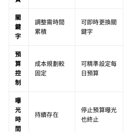
關
調整需時間
可即時更換關
鍵
累積
鍵字
字
預
算
成本規劃較
可精準設定每
控
固定
日預算
制
曝
光
停止預算曝光
持續存在
時
也終止
間