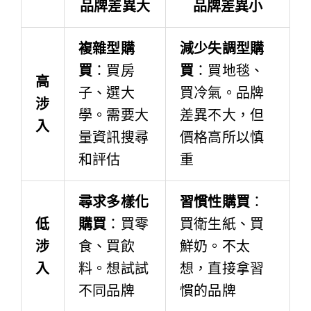
品牌差異大
品牌差異小
複雜型購
減少失調型購
買
：買房
買
：買地毯、
高
子、選大
買冷氣。品牌
涉
學。需要大
差異不大，但
入
量資訊搜尋
價格高所以慎
和評估
重
尋求多樣化
習慣性購買
：
低
購買
：買零
買衛生紙、買
涉
食、買飲
鮮奶。不太
入
料。想試試
想，直接拿習
不同品牌
慣的品牌