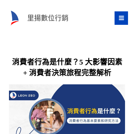
跳
至
里揚數位行銷
主
要
內
容
消費者行為是什麼？5 大影響因素
+ 消費者決策旅程完整解析