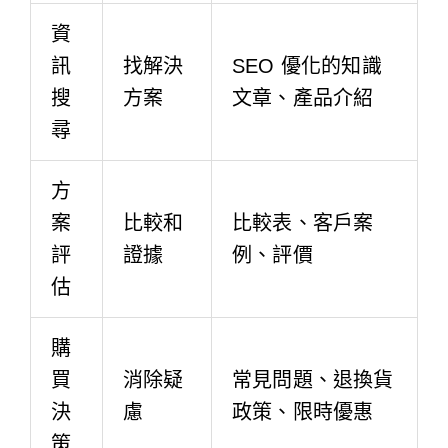
資
訊
找解決
SEO 優化的知識
搜
方案
文章、產品介紹
尋
方
案
比較和
比較表、客戶案
評
證據
例、評價
估
購
買
消除疑
常見問題、退換貨
決
慮
政策、限時優惠
策