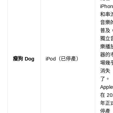
iPho
和串
音樂
普及
獨立
樂播
器的
瘦狗 Dog
iPod（已停產）
場幾
消失
了。
Apple
在 20
年正
停產