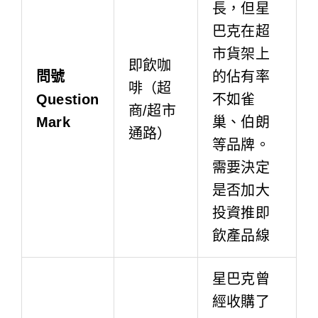
長，但星
巴克在超
市貨架上
即飲咖
問號
的佔有率
啡（超
Question
不如雀
商/超市
Mark
巢、伯朗
通路）
等品牌。
需要決定
是否加大
投資推即
飲產品線
星巴克曾
經收購了