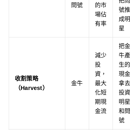
把
問號
的市
號
場佔
成
有率
星
把
減少
牛
投
生
資，
現
收割策略
金牛
最大
拿
（Harvest）
化短
投
期現
明
金流
和
號