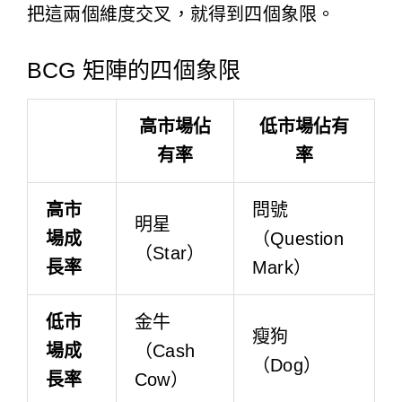
把這兩個維度交叉，就得到四個象限。
BCG 矩陣的四個象限
高市場佔
低市場佔有
有率
率
高市
問號
明星
場成
（Question
（Star）
長率
Mark）
低市
金牛
瘦狗
場成
（Cash
（Dog）
長率
Cow）