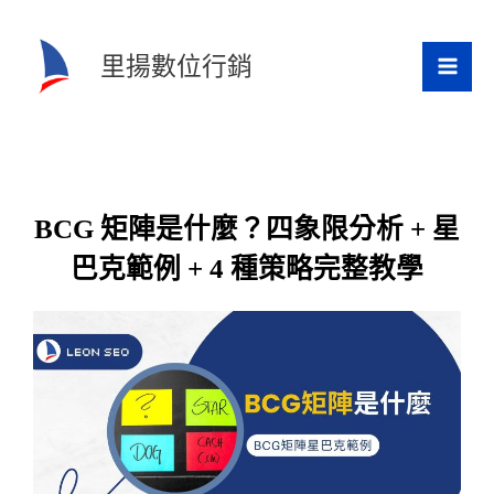
跳
至
里揚數位行銷
主
要
內
容
BCG 矩陣是什麼？四象限分析 + 星
巴克範例 + 4 種策略完整教學