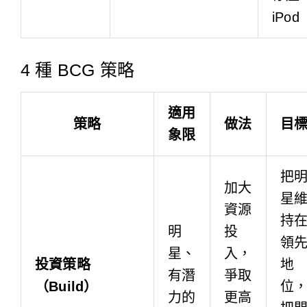
iPod
4 種 BCG 策略
適用
策略
做法
目
象限
把
加大
星
資源
持
明
投
領
星、
入，
投資策略
地
有潛
爭取
（Build）
位
力的
更高