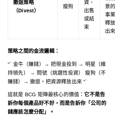
撤退策略
資、
瘦狗
景
（Divest）
出售
事
或結
釋
束
出
策略之間的金流邏輯：
“` 金牛（賺錢）→ 把現金投到 → 明星（維
持領先） → 問號（挑選性投資） 瘦狗（不
賺錢）→ 撤退，把資源釋放出來 “`
這就是 BCG 矩陣最核心的價值：
它不是告
訴你每個產品好不好，而是告訴你「公司的
錢應該怎麼分配」。