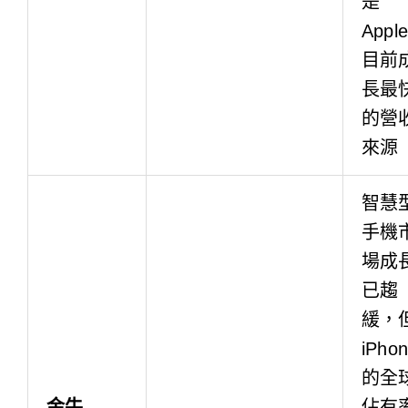
是
Apple
目前
長最
的營
來源
智慧
手機
場成
已趨
緩，
iPho
的全
金牛
佔有