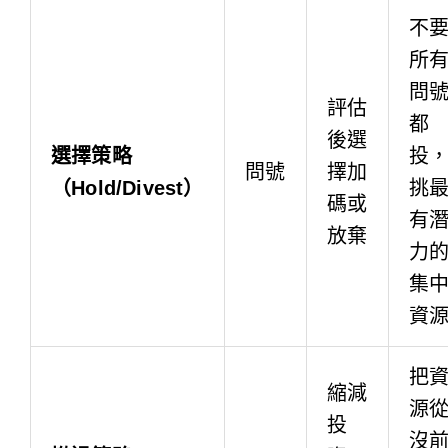
不
所
問
評估
都
後選
選擇策略
投
問號
擇加
（Hold/Divest）
挑
碼或
有
放棄
力
集
資
把
縮減
源
投
沒