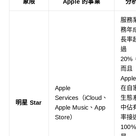
象限
Apple 的事業
分
服務
務年
長率
過
20%
而且
Apple
Apple
在自
Services（iCloud、
生態
明星 Star
Apple Music、App
中佔
Store）
率接
100