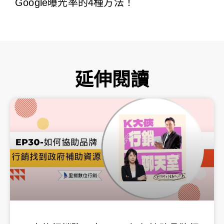
Google曝光率的4種方法！
延伸閱讀
頁
頁
頁
頁
頁
面
面
面
面
面