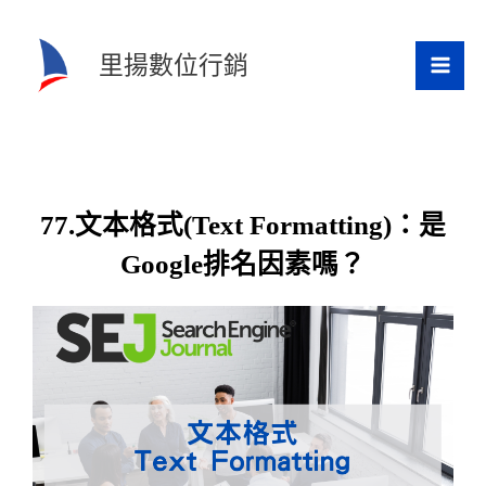
跳
至
里揚數位行銷
主
要
內
容
77.文本格式(Text Formatting)：是
Google排名因素嗎？