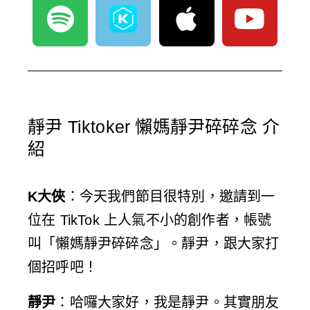
S
A
Y
p
p
o
o
p
u
t
l
t
i
e
u
靜尹 Tiktoker 懶媽靜尹碎碎念 介
f
b
紹
y
e
K大俠
：今天我們節目很特別，邀請到一
位在 TikTok 上人氣不小的創作者，帳號
叫「懶媽靜尹碎碎念」。靜尹，跟大家打
個招呼吧！
靜尹
：哈囉大家好，我是靜尹。其實朋友