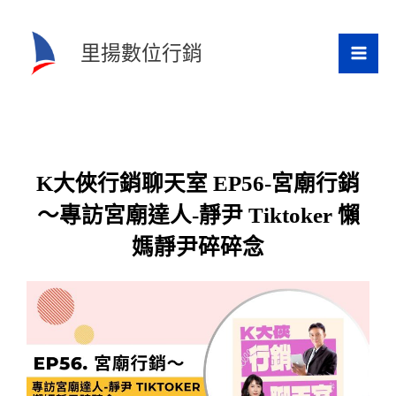
跳
至
里揚數位行銷
主
要
內
容
K大俠行銷聊天室 EP56-宮廟行銷
～專訪宮廟達人-靜尹 Tiktoker 懶
媽靜尹碎碎念