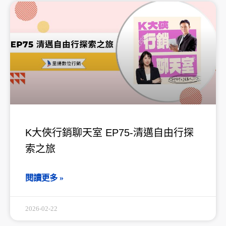
頁
頁
頁
頁
頁
面
面
面
面
面
K大俠行銷聊天室 EP75-清邁自由行探
索之旅
閱讀更多 »
2026-02-22