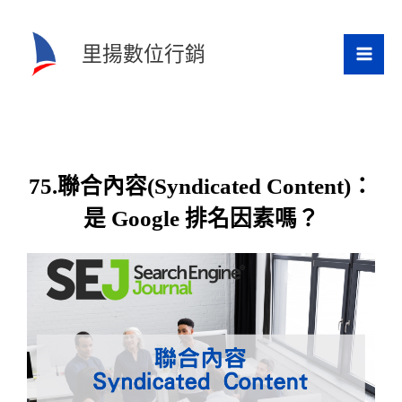
跳
至
里揚數位行銷
主
要
內
容
75.聯合內容(Syndicated Content)：
是 Google 排名因素嗎？