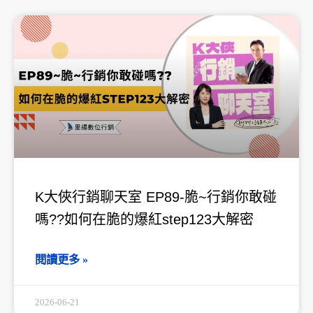
K大俠行銷聊天室 EP89-脆~行銷你敢碰
嗎??如何在脆的爆紅step123大解密
閱讀更多 »
2026-06-21