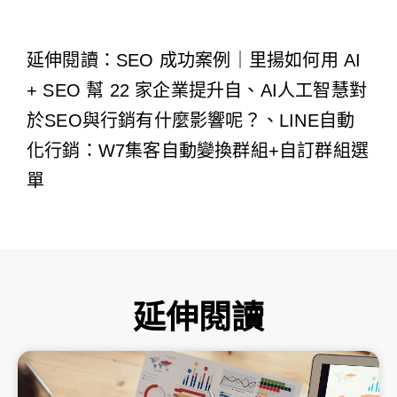
延伸閱讀：
SEO 成功案例｜里揚如何用 AI
+ SEO 幫 22 家企業提升自
、
AI人工智慧對
於SEO與行銷有什麼影響呢？
、
LINE自動
化行銷：W7集客自動變換群組+自訂群組選
單
延伸閱讀
頁
頁
頁
頁
頁
面
面
面
面
面