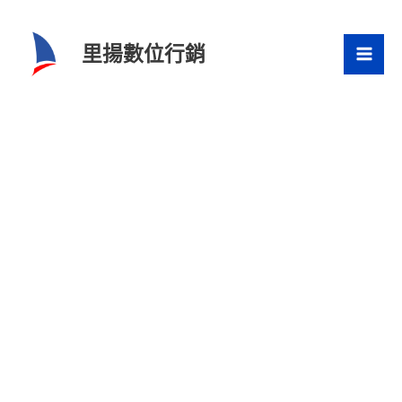
跳
至
里揚數位行銷
主
要
內
容