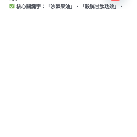
核心關鍵字
：「沙棘果油」、「穀胱甘肽功效」、
「卡姆果」、「酵素功效」
長尾關鍵字
：「補血食物第一名」、「吃什麼補血
最快」、「硒酵母的功效」
這些關鍵字的布局，使網站在 Google 自然搜尋結果中
的排名持續提升，進而帶來穩定流量。
2. 內容行銷與SEO部落格
我們撰寫了一系列
SEO優化文章
，提高網站權威性與轉
換率：
「
穀胱甘肽會長痘痘嗎？穀胱甘肽過敏？揭開穀胱
甘肽與膚質改善的迷思
」
（解決消費者疑慮，提升搜尋
排名）
「
10大多酚類食物：多酚食物排行、多酚含量最高