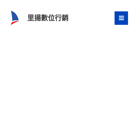
跳
至
里揚數位行銷
主
要
內
容