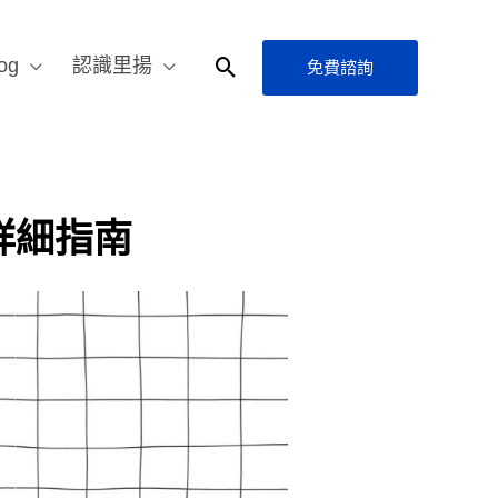
og
認識里揚
免費諮詢
搜
尋
詳細指南