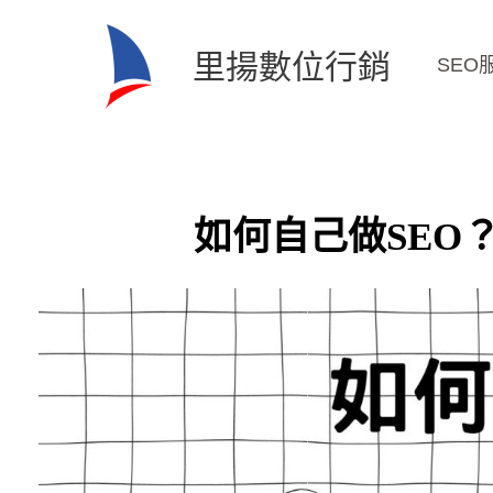
跳
至
里揚數位行銷
SEO
主
要
內
容
如何自己做SEO