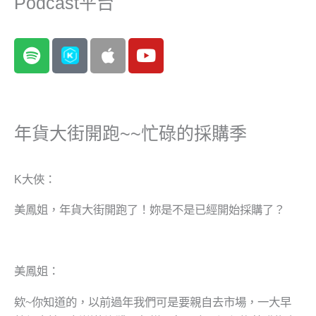
Podcast平台
S
A
Y
p
p
o
o
p
u
t
l
t
i
e
u
年貨大街開跑~~忙碌的採購季
f
b
y
e
K大俠：
美鳳姐，年貨大街開跑了！妳是不是已經開始採購了？
美鳳姐：
欸~你知道的，以前過年我們可是要親自去市場，一大早