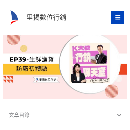
跳
K大俠行銷聊天室EP39-生
至
鮮漁貨訪廠第一次初體驗
里揚數位行銷
主
要
內
容
文章目錄