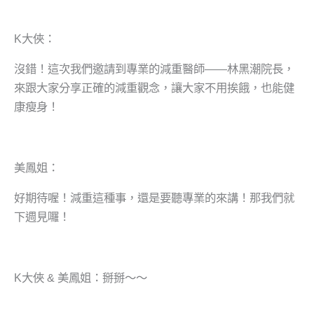
K大俠：
沒錯！這次我們邀請到專業的減重醫師——林黑潮院長，
來跟大家分享正確的減重觀念，讓大家不用挨餓，也能健
康瘦身！
美鳳姐：
好期待喔！減重這種事，還是要聽專業的來講！那我們就
下週見囉！
K大俠 & 美鳳姐：掰掰～～