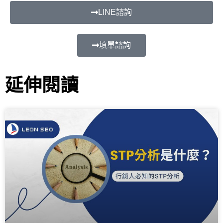
LINE諮詢
填單諮詢
延伸閱讀
頁
頁
頁
頁
頁
面
面
面
面
面