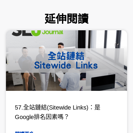
延伸閱讀
頁
頁
頁
頁
頁
面
面
面
面
面
57.全站鏈結(Sitewide Links)：是
Google排名因素嗎？