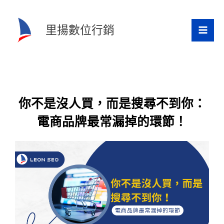
跳
至
里揚數位行銷
主
要
內
容
你不是沒人買，而是搜尋不到你：
電商品牌最常漏掉的環節！