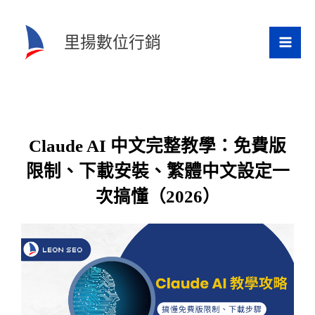
跳
至
里揚數位行銷
主
要
內
容
Claude AI 中文完整教學：免費版
限制、下載安裝、繁體中文設定一
次搞懂（2026）