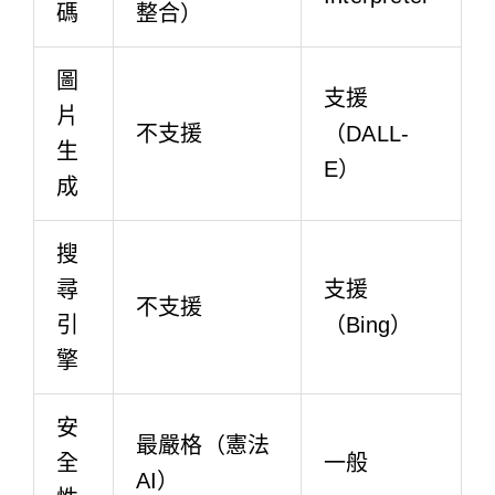
碼
整合）
圖
支援
片
不支援
（DALL-
生
E）
成
搜
尋
支援
不支援
引
（Bing）
擎
安
最嚴格（憲法
全
一般
AI）