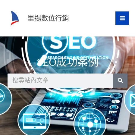
跳
至
里揚數位行銷
主
要
內
容
SEO成功案例
搜
尋