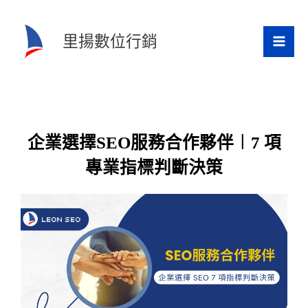
跳
至
里揚數位行銷
主
要
內
容
企業選擇SEO服務合作夥伴︱7 項
專業指標判斷決策