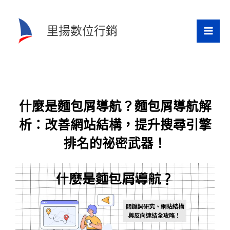
跳
至
里揚數位行銷
主
要
內
容
什麼是麵包屑導航？麵包屑導航解
析：改善網站結構，提升搜尋引擎
排名的祕密武器！