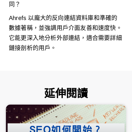
同？
Ahrefs 以龐大的反向連結資料庫和準確的
數據著稱，並強調用戶介面友善和速度快。
它能更深入地分析外部連結，適合需要詳細
鏈接剖析的用戶。
延伸閱讀
頁
頁
頁
頁
頁
面
面
面
面
面