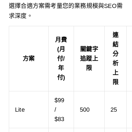
選擇合適方案需考量您的業務規模與SEO需
求深度。
連
月費
結
(月
關鍵字
分
方案
付/
追蹤上
析
年
限
上
付)
限
$99
Lite
/
500
25
$83