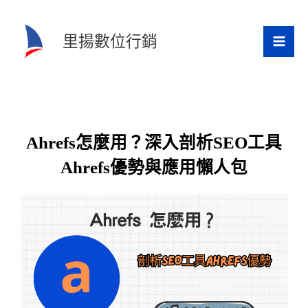
跳
至
里揚數位行銷
主
要
內
容
Ahrefs怎麼用？深入剖析SEO工具
Ahrefs優勢與應用懶人包