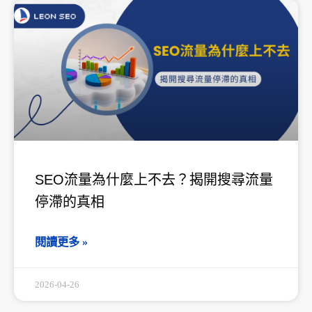
頁
頁
頁
頁
頁
面
面
面
面
面
SEO流量為什麼上不去？揭開搜尋流量
停滯的真相
閱讀更多 »
2026-04-26