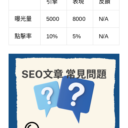
引擎
表現
反饋
曝光量
5000
8000
N/A
點擊率
10%
5%
N/A