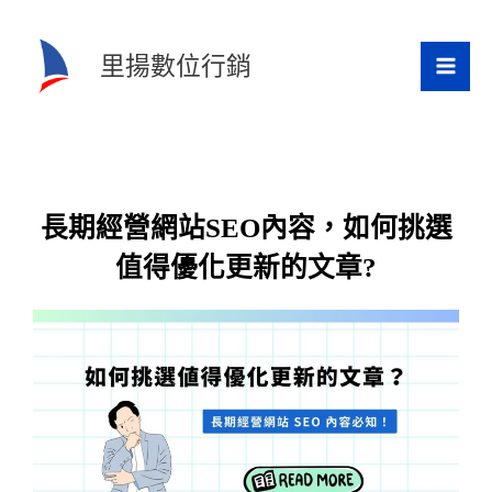
跳
至
里揚數位行銷
主
要
內
容
長期經營網站SEO內容，如何挑選
值得優化更新的文章?