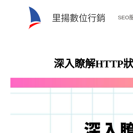
跳
至
里揚數位行銷
SEO
主
要
內
容
深入瞭解HTTP