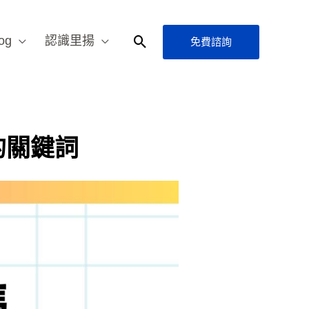
og
認識里揚
免費諮詢
搜
尋
的關鍵詞