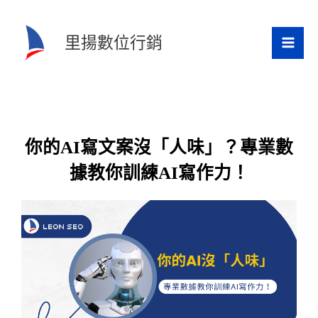
跳
至
里揚數位行銷
主
要
內
容
你的AI寫文案沒「人味」？專業數
據教你訓練AI寫作力！