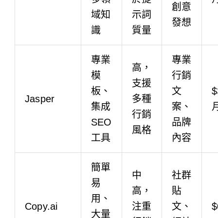
創意
域知
示詞
發想
識
質量
專業
專業
高，
模
行銷
支援
板、
文
$
Jasper
多種
集成
案、
行銷
SEO
品牌
風格
工具
內容
簡單
中
社群
易
高，
貼
用、
Copy.ai
注重
文、
$
大量