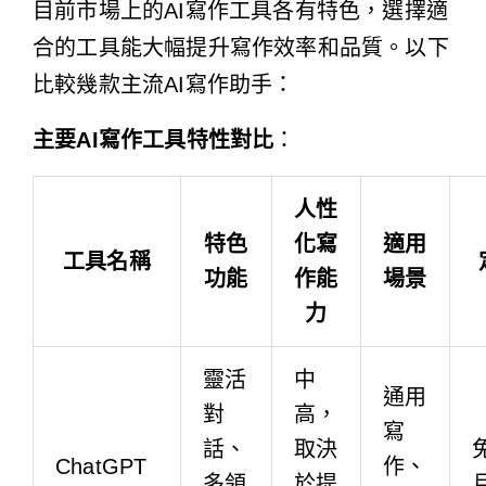
目前市場上的AI寫作工具各有特色，選擇適
合的工具能大幅提升寫作效率和品質。以下
比較幾款主流AI寫作助手：
主要AI寫作工具特性對比
：
人性
特色
化寫
適用
工具名稱
功能
作能
場景
力
靈活
中
通用
對
高，
寫
話、
取決
免
ChatGPT
作、
多領
於提