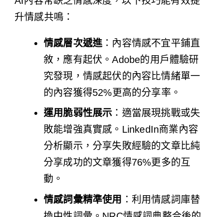
AI內容常缺乏情感深度，以下技巧能有效提
升情感共鳴：
情感層次遞進
：內容情感不宜平鋪直
敘，應有起伏。Adobe的用戶體驗研
究發現，情感起伏的內容比情緒單一
的內容獲得52%更高的分享率。
運用脆弱性展示
：適當展現挑戰或失
敗能增強真實感。LinkedIn商業內容
分析顯示，分享失敗經驗的文章比純
分享成功的文章獲得76%更多的互
動。
情感詞彙精準使用
：利用情感詞庫替
換中性詞彙。NRC情感詞典整合後的