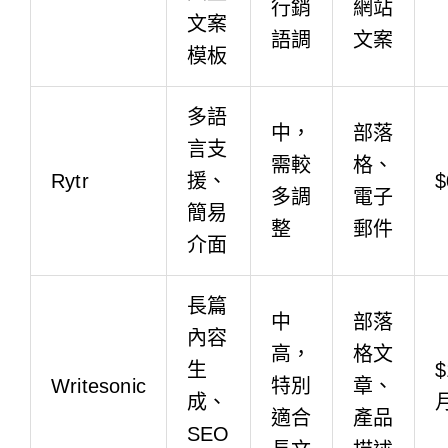
行銷
網站
文案
語調
文案
模板
多語
中，
部落
言支
需較
格、
Rytr
援、
$
多調
電子
簡易
整
郵件
介面
長篇
中
部落
內容
高，
格文
生
$
Writesonic
特別
章、
成、
適合
產品
SEO